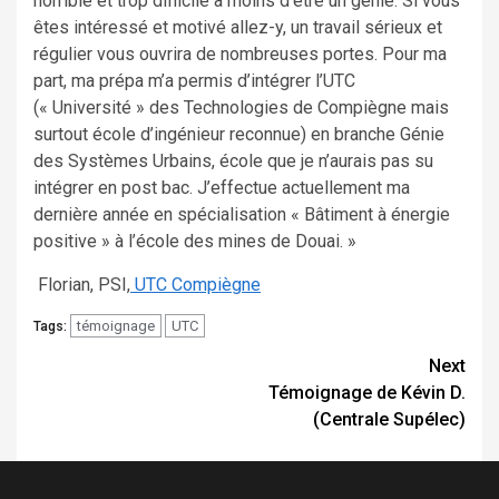
horrible et trop difficile à moins d’être un génie. Si vous
êtes intéressé et motivé allez-y, un travail sérieux et
régulier vous ouvrira de nombreuses portes. Pour ma
part, ma prépa m’a permis d’intégrer l’UTC
(« Université » des Technologies de Compiègne mais
surtout école d’ingénieur reconnue) en branche Génie
des Systèmes Urbains, école que je n’aurais pas su
intégrer en post bac. J’effectue actuellement ma
dernière année en spécialisation « Bâtiment à énergie
positive » à l’école des mines de Douai. »
Florian, PSI,
UTC Compiègne
témoignage
UTC
Tags:
Continue
Next
Témoignage de Kévin D.
Reading
(Centrale Supélec)