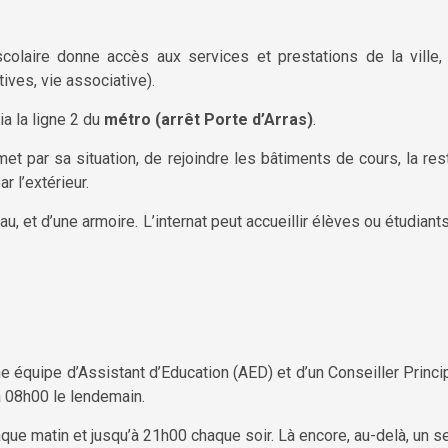
é scolaire donne accès aux services et prestations de la ville
tives, vie associative).
ia la ligne 2 du
métro (arrêt Porte d’Arras)
.
met par sa situation, de rejoindre les bâtiments de cours, la res
r l’extérieur.
u, et d’une armoire. L’internat peut accueillir élèves ou étudiant
une équipe d’Assistant d’Education (AED) et d’un Conseiller Princ
’à 08h00 le lendemain.
ue matin et jusqu’à 21h00 chaque soir. Là encore, au-delà, un ser