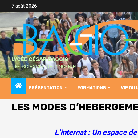
Skip
7 août 2026
to
content
LYCÉE CÉSAR BAGGIO
DES SCIENCES DE L'INGÉNIEUR
PRÉSENTATION
FORMATIONS
VIE DU 
LES MODES D’HEBERGEM
L’internat : Un espace de 