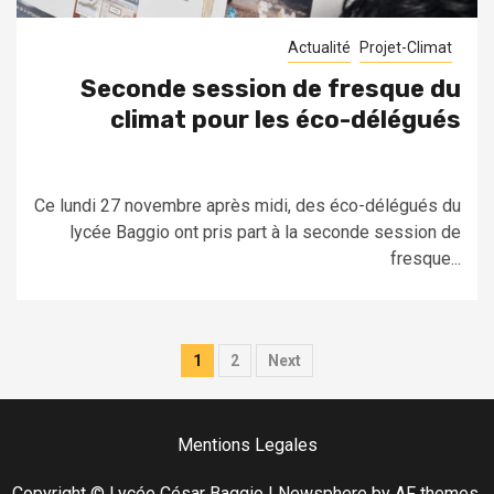
Actualité
Projet-Climat
Seconde session de fresque du
climat pour les éco-délégués
Ce lundi 27 novembre après midi, des éco-délégués du
lycée Baggio ont pris part à la seconde session de
fresque...
Pagination
1
2
Next
des
publications
Mentions Legales
Copyright © Lycée César Baggio
|
Newsphere
by AF themes.