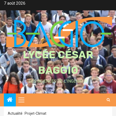
Skip
7 août 2026
to
content
LYCÉE CÉSAR
BAGGIO
DES SCIENCES DE L'INGÉNIEUR
Primary
Menu
Actualité
Projet-Climat