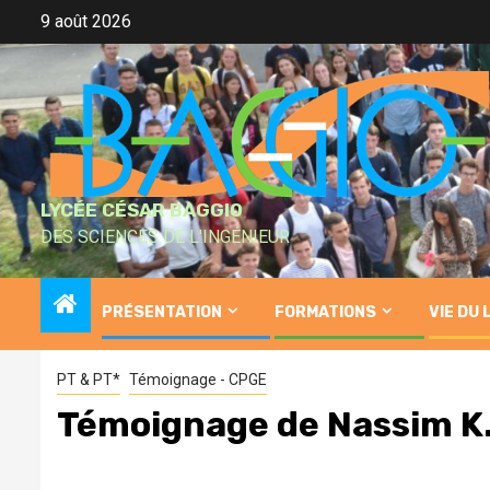
Skip
9 août 2026
to
content
LYCÉE CÉSAR BAGGIO
DES SCIENCES DE L'INGÉNIEUR
PRÉSENTATION
FORMATIONS
VIE DU 
PT & PT*
Témoignage - CPGE
Témoignage de Nassim K. 