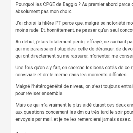
Pourquoi les CPGE de Baggio ? Au premier abord parce que
absolument pas mon choix.
J’ai choisi la filière PT parce que, malgré sa notoriété 
moins rude. Et, honnêtement, ne passer qu’un seul conco
Au début, j’étais totalement perdu, effrayé, ne sachant
qui me paraissaient stupides, celle de déranger, de devoi
qui ont directement su me rassurer, m’orienter, me conse
Une fois qu’on s’y fait, on cherche les bons cotés de ce 
conviviale et drôle même dans les moments difficiles.
Malgré l’hétérogénéité de niveau, on s’est toujours entra
pour réviser ensemble.
Mais ce qui m’a vraiment le plus aidé durant ces deux an
aux questions concernant les dm ou très tard le soir pou
envoyais par mail, et je ne les remercierai jamais assez.