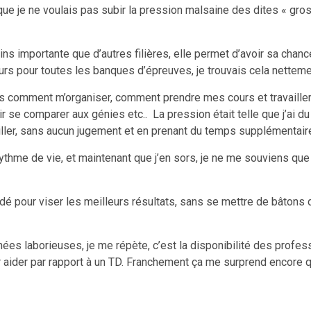
 je ne voulais pas subir la pression malsaine des dites « gross
moins importante que d’autres filières, elle permet d’avoir sa c
urs pour toutes les banques d’épreuves, je trouvais cela netteme
 pas comment m’organiser, comment prendre mes cours et travaill
r se comparer aux génies etc.. La pression était telle que j’ai 
iller, sans aucun jugement et en prenant du temps supplémentaire
rythme de vie, et maintenant que j’en sors, je ne me souviens qu
idé pour viser les meilleurs résultats, sans se mettre de bâtons d
nées laborieuses, je me répète, c’est la disponibilité des profe
r aider par rapport à un TD. Franchement ça me surprend encore q