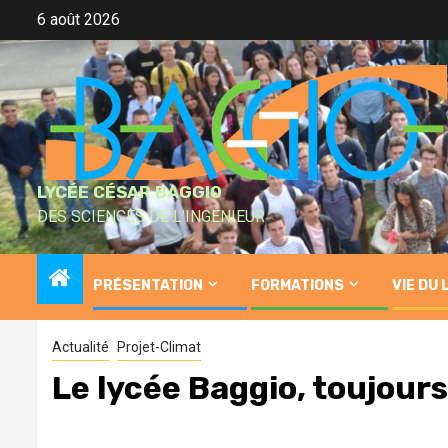
Skip
6 août 2026
to
content
LYCÉE CÉSAR BAGGIO
DES SCIENCES DE L'INGÉNIEUR
PRÉSENTATION
FORMATIONS
VIE DU 
Actualité
Projet-Climat
Le lycée Baggio, toujours