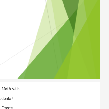
é Mai à Vélo.
édente !
-France.