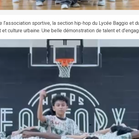
 l’association sportive, la section hip-hop du Lycée Baggio et d
et culture urbaine. Une belle démonstration de talent et d’engag