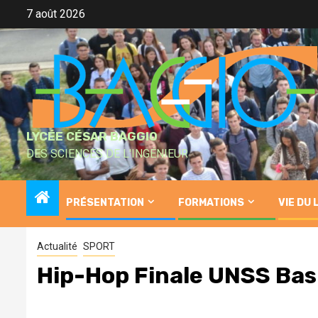
Skip
7 août 2026
to
content
LYCÉE CÉSAR BAGGIO
DES SCIENCES DE L'INGÉNIEUR
PRÉSENTATION
FORMATIONS
VIE DU 
Actualité
SPORT
Hip-Hop Finale UNSS Bas