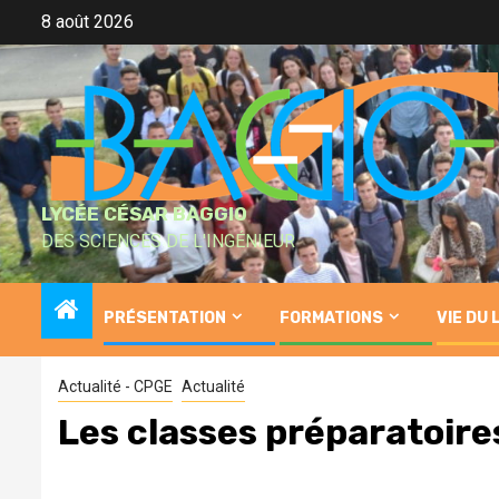
Skip
8 août 2026
to
content
LYCÉE CÉSAR BAGGIO
DES SCIENCES DE L'INGÉNIEUR
PRÉSENTATION
FORMATIONS
VIE DU 
Actualité - CPGE
Actualité
Les classes préparatoire